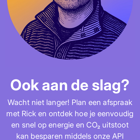
Ook aan de slag?
Wacht niet langer! Plan een afspraak
met Rick en ontdek hoe je eenvoudig
en snel op energie en CO₂ uitstoot
kan besparen middels onze API