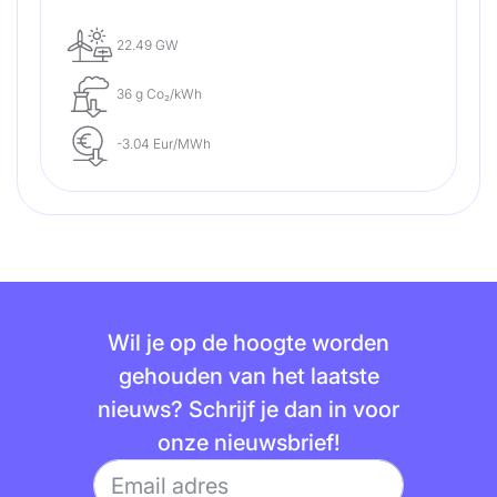
22.49 GW
36 g Co₂/kWh
-3.04 Eur/MWh
Wil je op de hoogte worden
gehouden van het laatste
nieuws? Schrijf je dan in voor
onze nieuwsbrief!
E-mail