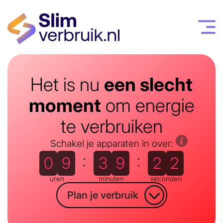
Het is nu
een slecht
moment
om energie
te verbruiken
Schakel je apparaten in over:
:
:
0
9
3
9
2
2
uren
minuten
seconden
Plan je verbruik